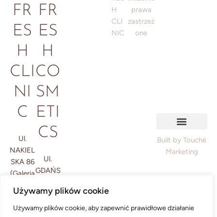
FR
FR
H
prawa
CLI
zastrzeż
ES
ES
NIC
one
H
H
CLI
CO
NI
SM
C
ETI
CS
Ul.
Polityka prywatności
Regulamin / Informacje prawne
Polityka plików cookie
Built by Touché
NAKIEL
Marketing
Ul.
SKA 86
GDAŃS
(Galeria
KA 38
Miedzy
Używamy plików cookie
ń)
Bydgos
Używamy plików cookie, aby zapewnić prawidłowe działanie
zcz