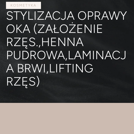
KOSMETYKA
STYLIZACJA OPRAWY
OKA (ZAŁOŻENIE
RZĘS.,HENNA
PUDROWA,LAMINACJ
A BRWI,LIFTING
RZĘS)