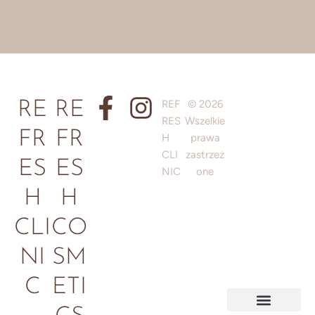
REF
© 2026
RE
RE
RES
Wszelkie
FR
FR
H
prawa
CLI
zastrzeż
ES
ES
NIC
one
H
H
CLI
CO
NI
SM
C
ETI