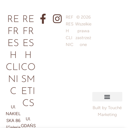
REF
© 2026
RE
RE
RES
Wszelkie
FR
FR
H
prawa
CLI
zastrzeż
ES
ES
NIC
one
H
H
CLI
CO
NI
SM
C
ETI
CS
Ul.
Polityka prywatności
Regulamin / Informacje prawne
Polityka plików cookie
Built by Touché
NAKIEL
Marketing
Ul.
SKA 86
GDAŃS
(Galeria