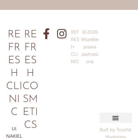
REF
© 2026
RE
RE
RES
Wszelkie
FR
FR
H
prawa
CLI
zastrzeż
ES
ES
NIC
one
H
H
CLI
CO
NI
SM
C
ETI
CS
Ul.
Polityka prywatności
Regulamin / Informacje prawne
Polityka plików cookie
Built by Touché
NAKIEL
Marketing