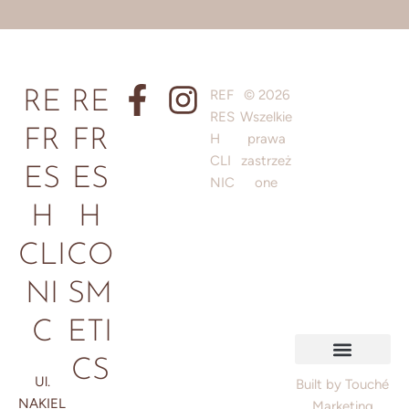
REF
© 2026
RE
RE
RES
Wszelkie
FR
FR
H
prawa
CLI
zastrzeż
ES
ES
NIC
one
H
H
CLI
CO
NI
SM
C
ETI
CS
Ul.
Polityka prywatności
Regulamin / Informacje prawne
Polityka plików cookie
Built by Touché
NAKIEL
Marketing