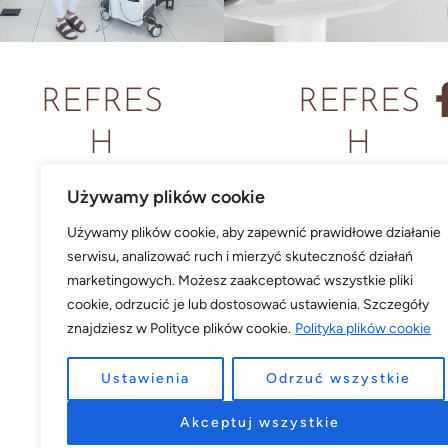
REFRES
REFRES
H
H
CLINIC
COSME
Używamy plików cookie
TICS
Używamy plików cookie, aby zapewnić prawidłowe działanie
Ul. NAKIELSKA
serwisu, analizować ruch i mierzyć skuteczność działań
86 (Galeria
marketingowych. Możesz zaakceptować wszystkie pliki
Ul. GDAŃSKA
cookie, odrzucić je lub dostosować ustawienia. Szczegóły
Miedzyń)
38
znajdziesz w Polityce plików cookie.
Polityka plików cookie
Bydgoszcz
Ustawienia
Odrzuć wszystkie
Bydgoszcz
Tel. 601 869
Akceptuj wszystkie
Tel. 601 389 389