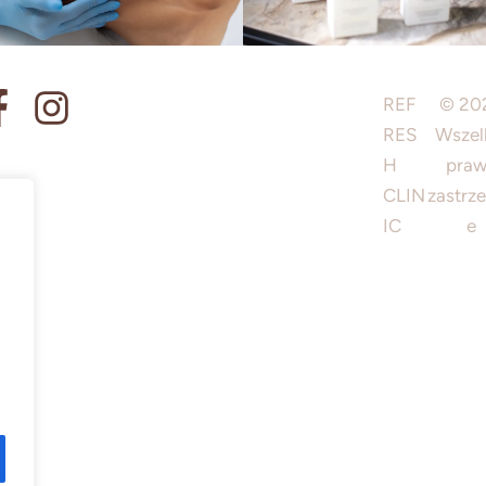
REF
© 20
RES
Wszel
H
pra
CLIN
zastrz
IC
e