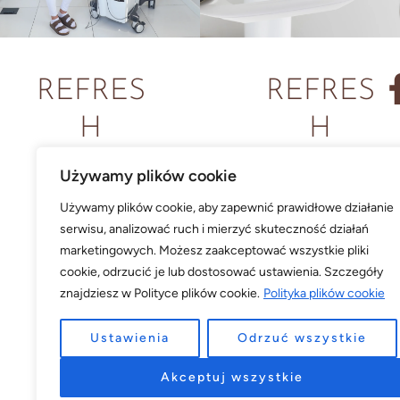
REFRES
REFRES
H
H
CLINIC
COSME
Używamy plików cookie
TICS
Używamy plików cookie, aby zapewnić prawidłowe działanie
Ul. NAKIELSKA
serwisu, analizować ruch i mierzyć skuteczność działań
86 (Galeria
marketingowych. Możesz zaakceptować wszystkie pliki
Ul. GDAŃSKA
cookie, odrzucić je lub dostosować ustawienia. Szczegóły
Miedzyń)
38
znajdziesz w Polityce plików cookie.
Polityka plików cookie
Bydgoszcz
Ustawienia
Odrzuć wszystkie
Bydgoszcz
Tel. 601 869
Akceptuj wszystkie
Tel. 601 389 389