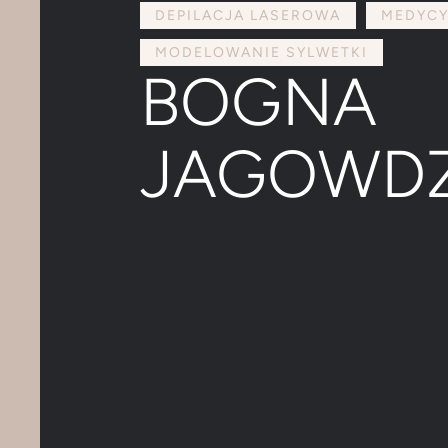
DEPILACJA LASEROWA
MEDYCY
MODELOWANIE SYLWETKI
BOGNA
JAGOWDZ