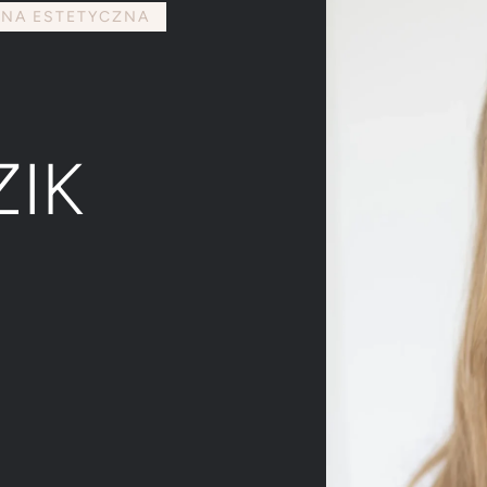
NA ESTETYCZNA
IK