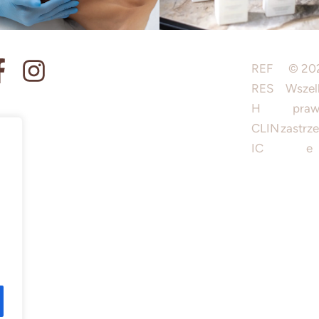
REF
© 20
RES
Wszel
H
pra
CLIN
zastrz
IC
e