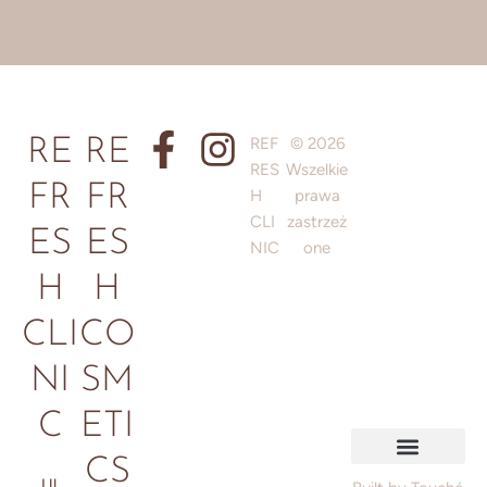
REF
© 2026
RE
RE
RES
Wszelkie
FR
FR
H
prawa
CLI
zastrzeż
ES
ES
NIC
one
H
H
CLI
CO
NI
SM
C
ETI
CS
Ul.
Polityka prywatności
Regulamin / Informacje prawne
Polityka plików cookie